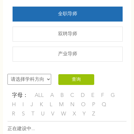
全职导师
双聘导师
产业导师
查询
字母：
ALL
A
B
C
D
E
F
G
H
I
J
K
L
M
N
O
P
Q
R
S
T
U
V
W
X
Y
Z
正在建设中...