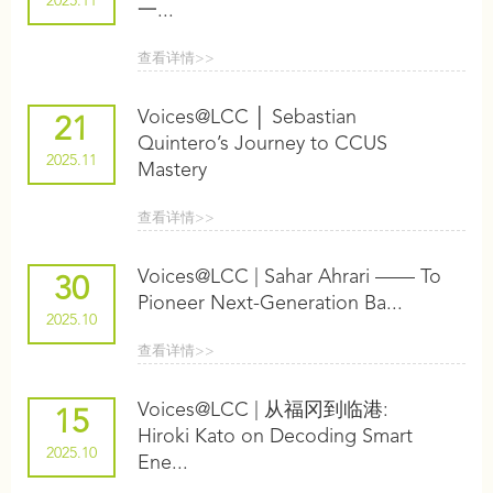
2025.11
一...
查看详情>>
Voices@LCC │ Sebastian
21
Quintero’s Journey to CCUS
2025.11
Mastery
查看详情>>
Voices@LCC | Sahar Ahrari —— To
30
Pioneer Next-Generation Ba...
2025.10
查看详情>>
Voices@LCC | 从福冈到临港:
15
Hiroki Kato on Decoding Smart
2025.10
Ene...