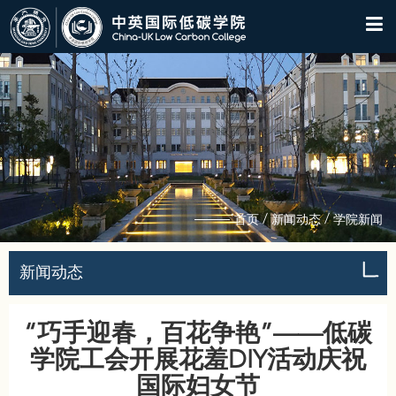
/
/
首页
新闻动态
学院新闻
新闻动态
“巧手迎春，百花争艳”——低碳
学院工会开展花羞DIY活动庆祝
国际妇女节