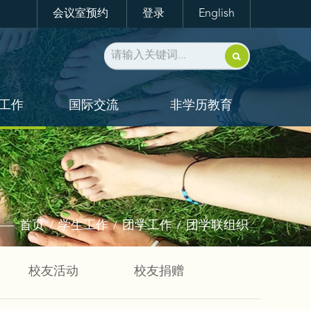
会议室预约
登录
English
工作
国际交流
非学历教育
首页
学生工作
团学工作
团学联组织
/
/
/
校友活动
校友捐赠